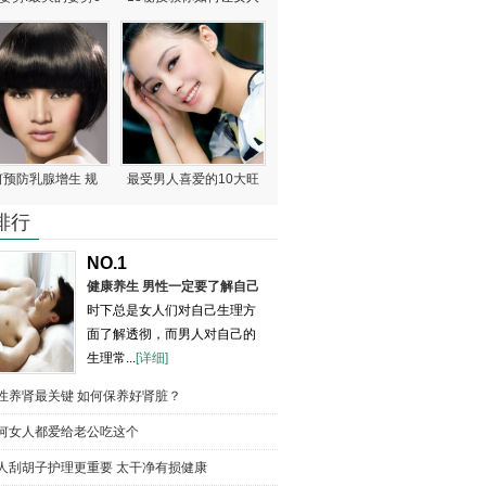
何预防乳腺增生 规
最受男人喜爱的10大旺
排行
NO.1
健康养生 男性一定要了解自己
的生理常
时下总是女人们对自己生理方
面了解透彻，而男人对自己的
生理常...
[详细]
性养肾最关键 如何保养好肾脏？
何女人都爱给老公吃这个
人刮胡子护理更重要 太干净有损健康