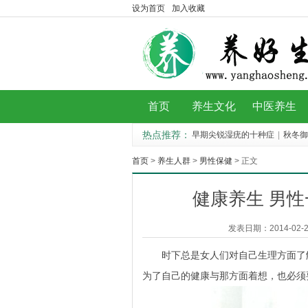
设为首页
加入收藏
首页
养生文化
中医养生
热点推荐：
早期尖锐湿疣的十种症
|
秋冬御
季吃板栗好处多到想
|
卵巢保养7妙招 做娇嫩
首页
>
养生人群
>
男性保健
> 正文
健康养生 男
发表日期：2014-02-28
时下总是女人们对自己生理方面了解
为了自己的健康与那方面着想，也必须