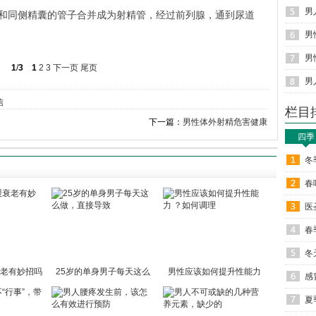
男
和同侧精囊的管子合并成为射精管，经过前列腺，通到尿道
男
男
1
/
3
1
2
3
下一页
尾页
男
信
栏目
下一篇：
男性体外射精危害健康
四季
冬
春
医
春
冬
老有妙招吗
25岁的单身男子每天这么
男性应该如何提升性能力
感
做
？
夏