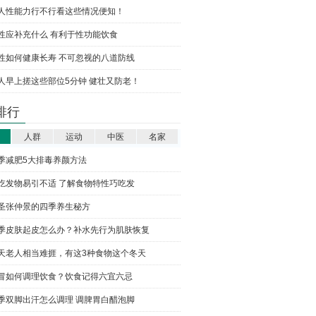
人性能力行不行看这些情况便知！
性应补充什么 有利于性功能饮食
性如何健康长寿 不可忽视的八道防线
人早上搓这些部位5分钟 健壮又防老！
排行
人群
运动
中医
名家
季减肥5大排毒养颜方法
吃发物易引不适 了解食物特性巧吃发
圣张仲景的四季养生秘方
季皮肤起皮怎么办？补水先行为肌肤恢复
天老人相当难捱，有这3种食物这个冬天
冒如何调理饮食？饮食记得六宜六忌
季双脚出汗怎么调理 调脾胃白醋泡脚