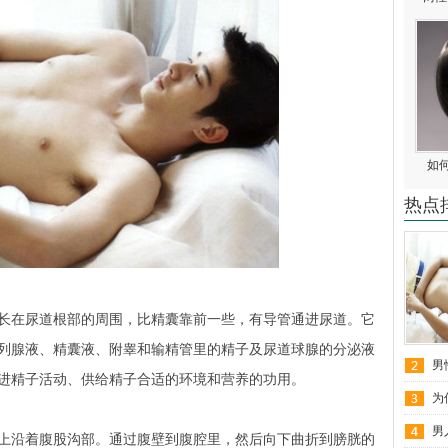
如
热点
在尿道根部的周围，比精囊靠前一些，有导管通进尿道。它
列腺液、精囊液、附睾和输精管里的精子及尿道球腺的分泌液
男
进精子活动、供给精子合适的环境和营养的功用。
为
男
沿着腹股沟部。通过腹壁到腹腔里，然后向下曲折到膀胱的