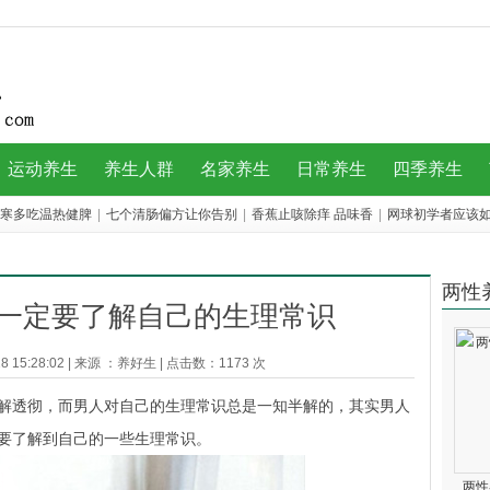
运动养生
养生人群
名家养生
日常养生
四季养生
寒多吃温热健脾
|
七个清肠偏方让你告别
|
香蕉止咳除痒 品味香
|
网球初学者应该
|
两性
性一定要了解自己的生理常识
 15:28:02
|
来源 ：
养好生
|
点击数：
1173 次
透彻，而男人对自己的生理常识总是一知半解的，其实男人
要了解到自己的一些生理常识。
两性