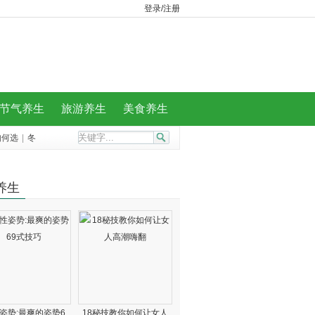
登录/注册
节气养生
旅游养生
美食养生
如何选
|
冬
养生
姿势:最爽的姿势6
18秘技教你如何让女人