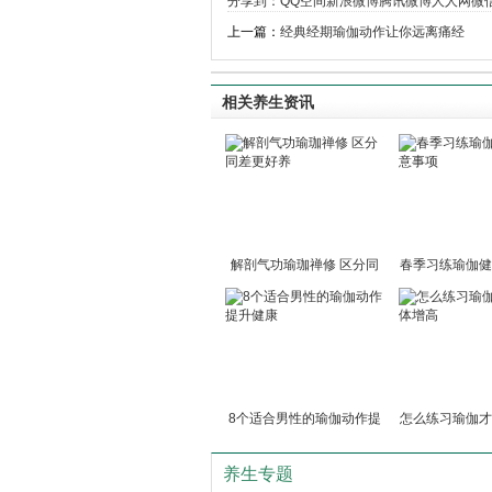
分享到：
QQ空间
新浪微博
腾讯微博
人人网
微
上一篇：
经典经期瑜伽动作让你远离痛经
相关养生资讯
解剖气功瑜珈禅修 区分同
春季习练瑜伽健
8个适合男性的瑜伽动作提
怎么练习瑜伽才
养生专题