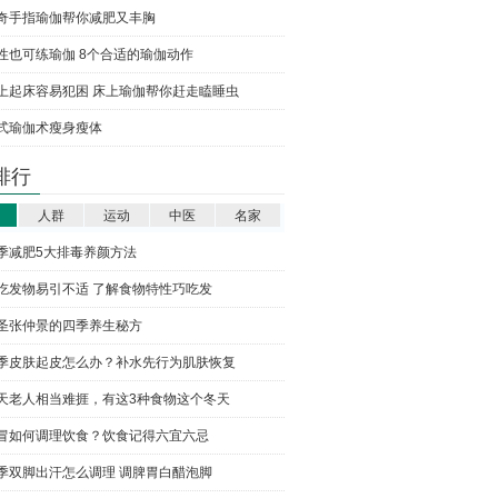
奇手指瑜伽帮你减肥又丰胸
性也可练瑜伽 8个合适的瑜伽动作
上起床容易犯困 床上瑜伽帮你赶走瞌睡虫
式瑜伽术瘦身瘦体
排行
人群
运动
中医
名家
季减肥5大排毒养颜方法
吃发物易引不适 了解食物特性巧吃发
圣张仲景的四季养生秘方
季皮肤起皮怎么办？补水先行为肌肤恢复
天老人相当难捱，有这3种食物这个冬天
冒如何调理饮食？饮食记得六宜六忌
季双脚出汗怎么调理 调脾胃白醋泡脚