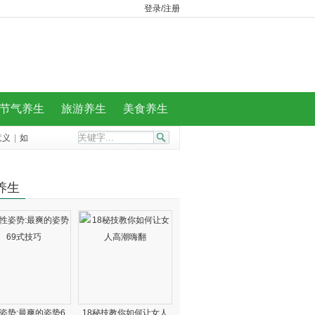
登录/注册
节气养生
旅游养生
美食养生
意义
|
如
养生
姿势:最爽的姿势6
18秘技教你如何让女人