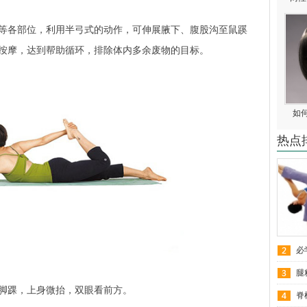
各部位，利用半弓式的动作，可伸展腋下、腹股沟至鼠蹊
按摩，达到帮助循环，排除体内多余废物的目标。
如
热点
必
腿
踝，上身微抬，双眼看前方。
脊