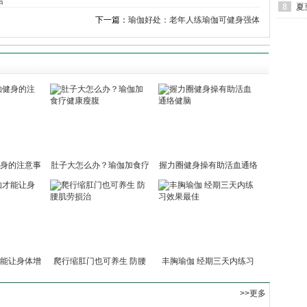
信
夏
下一篇：
瑜伽好处：老年人练瑜伽可健身强体
身的注意事
肚子大怎么办？瑜伽加食疗
握力圈健身操有助活血通络
健
能让身体增
爬行缩肛门也可养生 防腰
丰胸瑜伽 经期三天内练习
>>更多