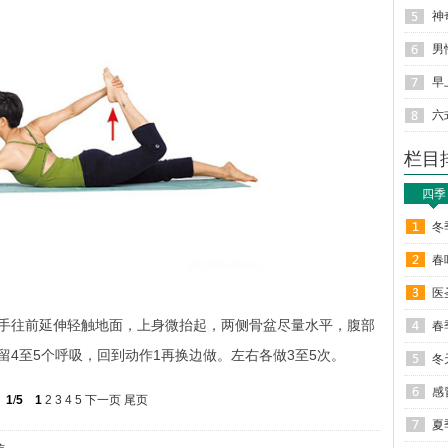
神
男
早
六
栏目
四季
冬
春
医
往前延伸轻触地面，上身微抬起，两侧骨盆尽量水平，腹部
春
4至5个呼吸，回到动作1再换边做。左右各做3至5次。
冬
感
1
/
5
1
2
3
4
5
下一页
尾页
夏