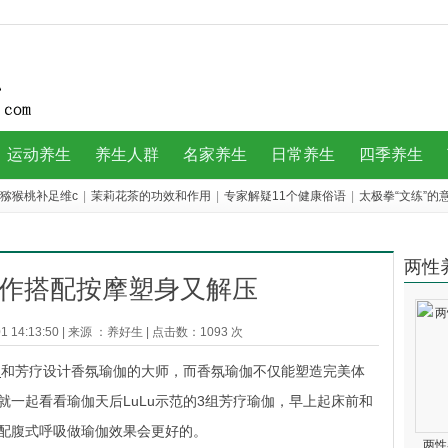
运动养生
养生人群
名家养生
日常养生
四季养生
猕猴桃补足维c
|
茉莉花茶的功效和作用
|
专家解疑11个健康俗语
|
太极拳“文练”的
两性
动作搭配按摩塑身又解压
 14:13:50
|
来源 ：
养好生
|
点击数：
1093 次
伽
和芳疗设计香氛瑜伽的大师，而香氛瑜伽不仅能塑造完美体
一起看看瑜伽天后LuLu示范的3组芳疗瑜伽，早上起床前和
配腹式呼吸做瑜伽效果会更好的。
两性