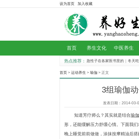
设为首页
加入收藏
首页
养生文化
中医养生
热点推荐：
急性子在各家医书里的
|
冬天吃
何用精油丰胸 实用
|
这5招办公室瑜伽动作
|
首页
>
运动养生
>
瑜伽
> 正文
3组瑜伽
发表日期：2014-03-01
知道芳疗师么？其实就是结合
瑜
形，还能缓解压力舒缓心情。下面我们就
晚上睡觉前前做做，涂抹按摩精油后搭