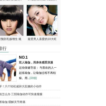
何预防乳腺增生 规
最受男人喜爱的10大旺
排行
NO.1
双人瑜伽，用身体感受浪漫
运动保健导读： 与喜欢的人一
起练瑜伽，让瑜伽过程不再枯
燥。用...
[详细]
学！六个轻松减掉大肚腩的小动作
粗怎么办 三招瑜伽动作可快速瘦腿
椎瑜伽 缓解关节疼痛